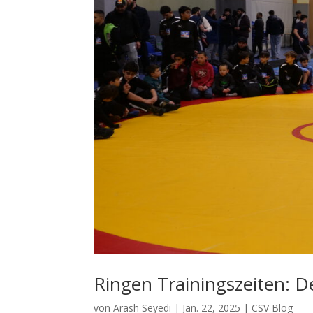
Ringen Trainingszeiten: D
von
Arash Seyedi
|
Jan. 22, 2025
|
CSV Blog